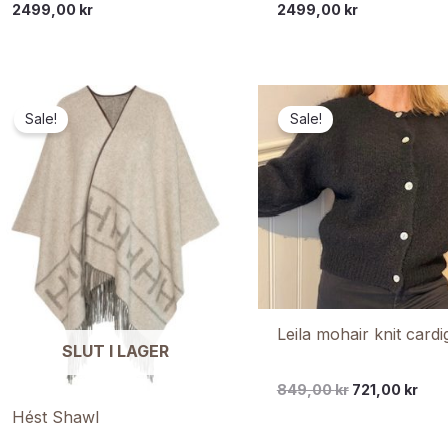
2499,00
kr
2499,00
kr
Sale!
Sale!
Leila mohair knit card
SLUT I LAGER
849,00
kr
721,00
kr
Hést Shawl