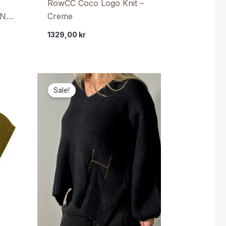
RowCC Coco Logo Knit –
AN
Creme
1329,00
kr
Sale!