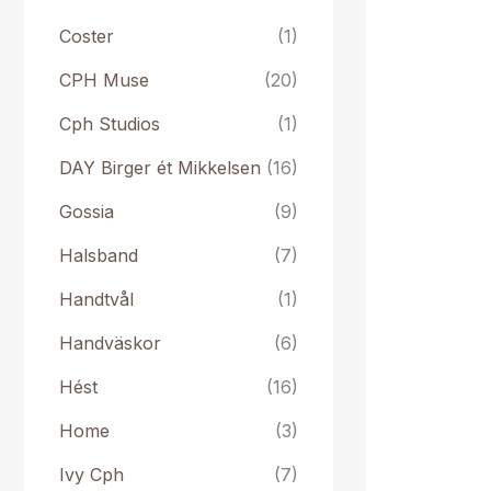
Coster
(1)
CPH Muse
(20)
Cph Studios
(1)
DAY Birger ét Mikkelsen
(16)
Gossia
(9)
Halsband
(7)
Handtvål
(1)
Handväskor
(6)
Hést
(16)
Home
(3)
Ivy Cph
(7)