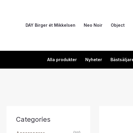
Hoppa
till
innehåll
DAY Birger ét Mikkelsen
Neo Noir
Object
Alla produkter
Nyheter
Bästsäljar
Categories