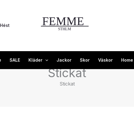
Hést
e
SALE
Kläder
Jackor
Skor
Väskor
Home
Stickat
Stickat