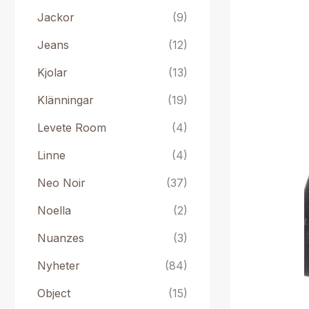
Jackor
(9)
Jeans
(12)
Kjolar
(13)
Klänningar
(19)
Levete Room
(4)
Linne
(4)
Neo Noir
(37)
Noella
(2)
Nuanzes
(3)
Nyheter
(84)
Object
(15)