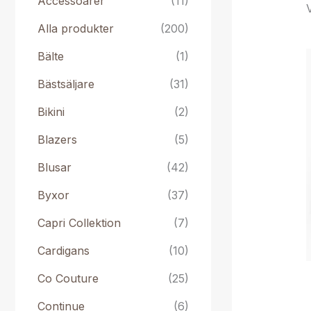
Accessoarer
(11)
V
Alla produkter
(200)
Bälte
(1)
Bästsäljare
(31)
Bikini
(2)
Blazers
(5)
Blusar
(42)
Byxor
(37)
Capri Collektion
(7)
Cardigans
(10)
Co Couture
(25)
Continue
(6)