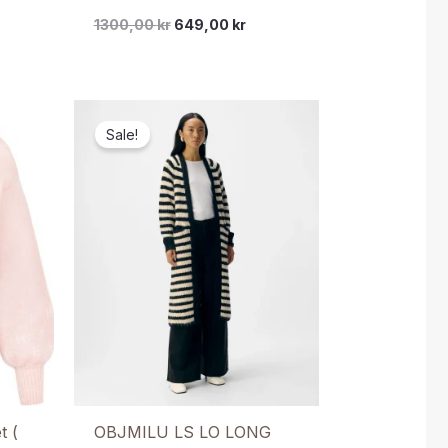
1300,00
kr
649,00
kr
Sale!
 (
OBJMILU LS LO LONG