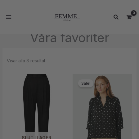
Hoppa
MAIN
till
MENU
Sök
innehåll
Våra favoriter
Visar alla 8 resultat
Sale!
SLUT I LAGER