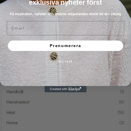
exklusiva nyheter först
Co Couture
(25)
Få inspiration, nyheter och utvalda erbjudanden direkt till din inkorg
Continue
(6)
Email
Coster
(1)
CPH Muse
(17)
Prenumerera
Cph Studios
(1)
DAY Birger ét Mikkelsen
(16)
Nej tack
Gossia
(9)
Halsband
(7)
Handtvål
(1)
Handväskor
(6)
Hést
(16)
Home
(3)