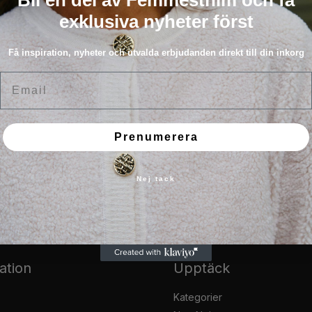
ande tom.
exklusiva nyheter först
Få inspiration, nyheter och utvalda erbjudanden direkt till din inkorg
Email
Prenumerera
Nej tack
ation
Upptäck
Kategorier