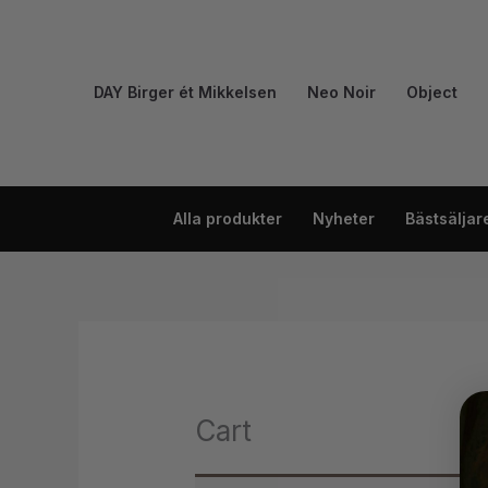
Hoppa
till
innehåll
DAY Birger ét Mikkelsen
Neo Noir
Object
Alla produkter
Nyheter
Bästsäljar
Cart