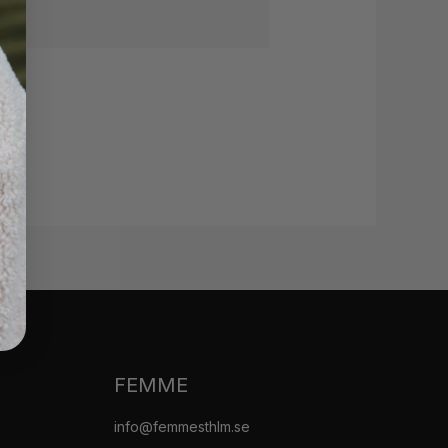
FEMME
info@femmesthlm.se