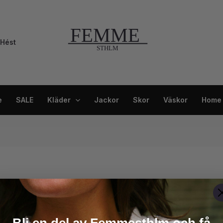
Hést
e
SALE
Kläder
Jackor
Skor
Väskor
Home
Bli en del av Femmesthlm och få