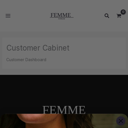
Hoppa
MAIN
till
MENU
Sök
innehåll
Customer Cabinet
Customer Dashboard