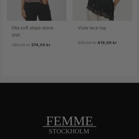
Etta soft stripe stone
Viole lace top
shirt
599,00
kr
419,00
kr
749,00
kr
374,00
kr