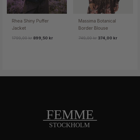
Rhea Shiny Puffer
Massima Botanical
Jacket
Border Blouse
1799,00
kr
899,50
kr
749,00
kr
374,00
kr