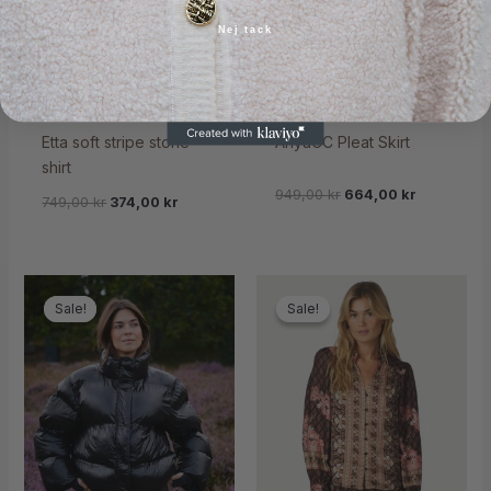
Nej tack
Etta soft stripe stone
AnyaCC Pleat Skirt
shirt
949,00
kr
664,00
kr
749,00
kr
374,00
kr
Sale!
Sale!
Sale!
Sale!