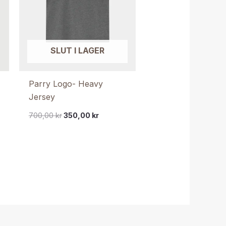
SLUT I LAGER
Parry Logo- Heavy
Jersey
700,00
kr
350,00
kr