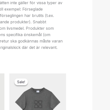
tten inte gäller för vissa typer av
till exempel: Förseglade
örseglingen har brutits (t.ex.
knande produkter). Snabbt
som livsmedel. Produkter som
dens specifika önskemål (om
en retur ska godkännas måste varan
iginalskick där det är relevant.
Sale!
Sale!