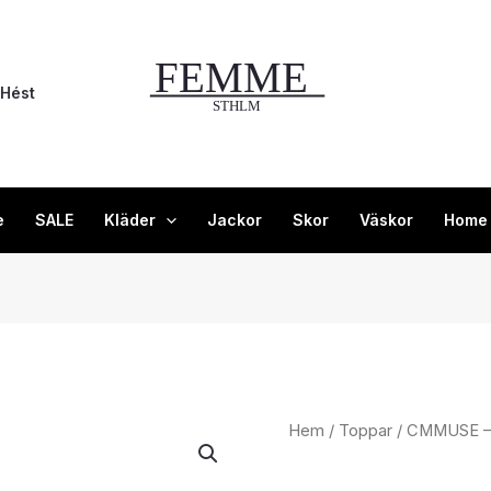
Hést
e
SALE
Kläder
Jackor
Skor
Väskor
Home
CMMUSE
Hem
/
Toppar
/ CMMUSE –
-
T-