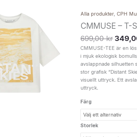
SHIRT
Alla produkter
,
CPH Mu
IN
WHITE
CMMUSE – T-S
mängd
699,00
kr
349,
CMMUSE-TEE är en löst s
i mjuk ekologisk bomull
avslappnade silhuetten
stor grafisk “Distant Ski
visuellt uttryck. Ett avs
uttryck.
Färg
Storlek