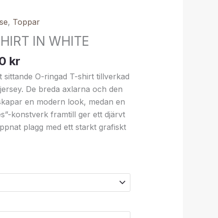
se
,
Toppar
HIRT IN WHITE
00
kr
ittande O-ringad T-shirt tillverkad
sjersey. De breda axlarna och den
 skapar en modern look, medan en
es”-konstverk framtill ger ett djärvt
lappnat plagg med ett starkt grafiskt