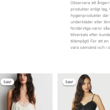
Observera att ångerrä
produkter enligt lag, 
hygienprodukter där f
underkläder eller li
fördärvliga varor så
tillverkats efter kun
tillämpligt) För att 
vara oanvänd och i or
Sale!
Sale!
Sale!
Sale!