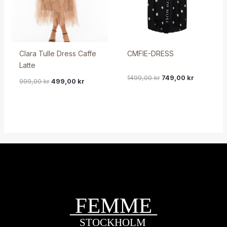
Clara Tulle Dress Caffe
CMFIE-DRESS
Latte
1499,00
kr
749,00
kr
999,00
kr
499,00
kr