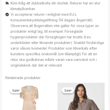
Kom ihåg att dubbelkolla din storlek. Returer har en stor
klimatpåverkan.
Vi accepterar returer i enlighet med EU:s
konsumentskyddslagstiftning (14 dagars ångerrätt).
Observera att ångerrätten inte gäller för vissa typer av
produkter enligt lag, till exempel: Förseglade
hygienprodukter där förseglingen har brutits (t.ex.
underkläder eller liknande produkter). Snabbt fördärvliga
varor såsom livsmedel. Produkter som tillverkats efter
kundens specifika önskemål (om tillämpligt) För att en
retur ska godkännas måste varan vara oanvänd och i
originalskick där det är relevant.
Relaterade produkter
Sale!
Sale!
Sale!
Sale!