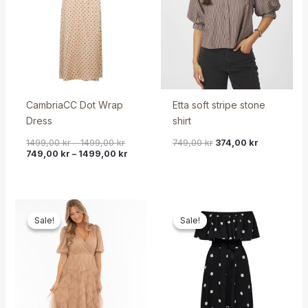
CambriaCC Dot Wrap
Etta soft stripe stone
Dress
shirt
1499,00
kr
–
1499,00
kr
749,00
kr
374,00
kr
749,00
kr
–
1499,00
kr
Sale!
Sale!
Sale!
Sale!