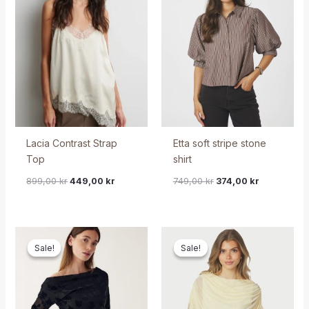
Lacia Contrast Strap
Etta soft stripe stone
Top
shirt
899,00
kr
449,00
kr
749,00
kr
374,00
kr
Sale!
Sale!
Sale!
Sale!