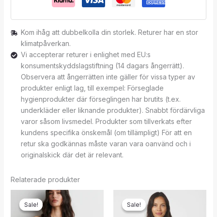
Kom ihåg att dubbelkolla din storlek. Returer har en stor
klimatpåverkan.
Vi accepterar returer i enlighet med EU:s
konsumentskyddslagstiftning (14 dagars ångerrätt).
Observera att ångerrätten inte gäller för vissa typer av
produkter enligt lag, till exempel: Förseglade
hygienprodukter där förseglingen har brutits (t.ex.
underkläder eller liknande produkter). Snabbt fördärvliga
varor såsom livsmedel. Produkter som tillverkats efter
kundens specifika önskemål (om tillämpligt) För att en
retur ska godkännas måste varan vara oanvänd och i
originalskick där det är relevant.
Relaterade produkter
Sale!
Sale!
Sale!
Sale!