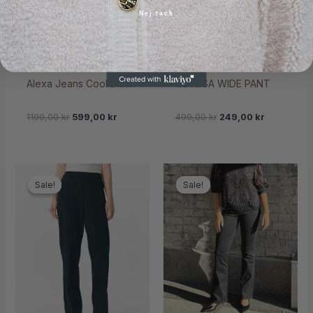
Nej tack
Alexa Jeans Cool Black
OBJLISA WIDE PANT
1199,00
kr
599,00
kr
499,00
kr
249,00
kr
Sale!
Sale!
Sale!
Sale!